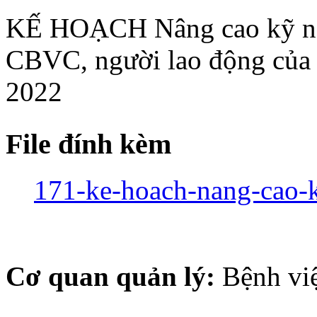
KẾ HOẠCH Nâng cao kỹ năng
CBVC, người lao động củ
2022
File đính kèm
171-ke-hoach-nang-cao-k
Cơ quan quản lý:
Bệnh vi