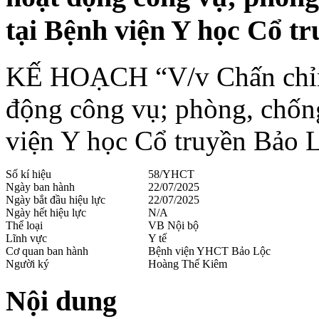
tại Bệnh viện Y học Cổ t
KẾ HOẠCH “V/v Chấn chỉnh
động công vụ; phòng, chống
viện Y học Cổ truyền Bảo 
Số kí hiệu
58/YHCT
Ngày ban hành
22/07/2025
Ngày bắt đầu hiệu lực
22/07/2025
Ngày hết hiệu lực
N/A
Thể loại
VB Nội bộ
Lĩnh vực
Y tế
Cơ quan ban hành
Bệnh viện YHCT Bảo Lộc
Người ký
Hoàng Thế Kiêm
Nội dung