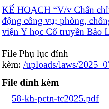
KẾ HOẠCH “V/v Chấn chỉnh
động công vụ; phòng, chống
viện Y học Cổ truyền Bảo 
File Phụ lục đính
kèm:
/uploads/laws/2025_
File đính kèm
58-kh-pctn-tc2025.pdf