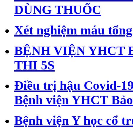
DÙNG THUỐC
Xét nghiệm máu tổng 
BỆNH VIỆN YHCT 
THI 5S
Điều trị hậu Covid-19
Bệnh viện YHCT Bảo
Bệnh viện Y học cổ t