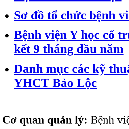
Sơ đồ tổ chức bệnh 
Bệnh viện Y học cổ t
kết 9 tháng đầu năm
Danh mục các kỹ thuậ
YHCT Bảo Lộc
Cơ quan quản lý:
Bệnh vi