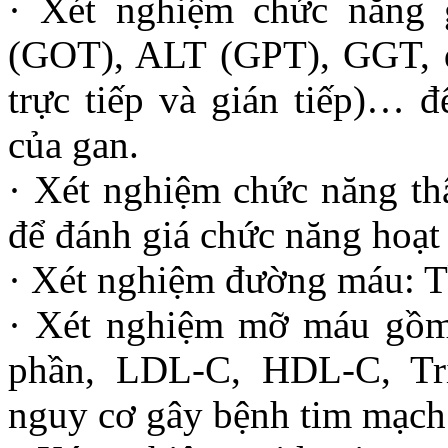
· Xét nghiệm chức năng 
(GOT), ALT (GPT), GGT, đị
trực tiếp và gián tiếp)… 
của gan.
· Xét nghiệm chức năng thậ
để đánh giá chức năng hoạt
· Xét nghiệm đường máu: T
· Xét nghiệm mỡ máu gồm c
phần, LDL-C, HDL-C, Tri
nguy cơ gây bệnh tim mạch