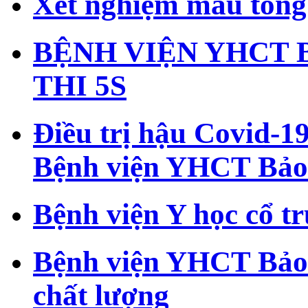
Xét nghiệm máu tổng 
BỆNH VIỆN YHCT 
THI 5S
Điều trị hậu Covid-19
Bệnh viện YHCT Bảo
Bệnh viện Y học cổ t
Bệnh viện YHCT Bảo
chất lượng