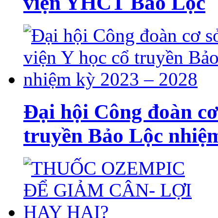
viện YHCT Bảo Lộc
Đại hội Công đoàn cơ
truyền Bảo Lộc nhiệ