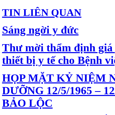
TIN LIÊN QUAN
Sáng ngời y đức
Thư mời thẩm định giá
thiết bị y tế cho Bệnh
HỌP MẶT KỶ NIỆM 
DƯỠNG 12/5/1965 – 1
BẢO LỘC