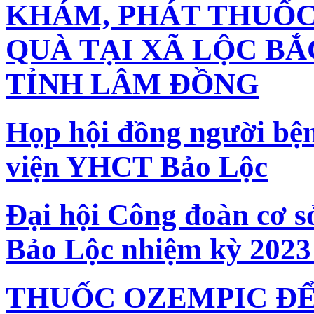
KHÁM, PHÁT THUỐC
QUÀ TẠI XÃ LỘC BẮ
TỈNH LÂM ĐỒNG
Họp hội đồng người bện
viện YHCT Bảo Lộc
Đại hội Công đoàn cơ s
Bảo Lộc nhiệm kỳ 2023
THUỐC OZEMPIC ĐỂ