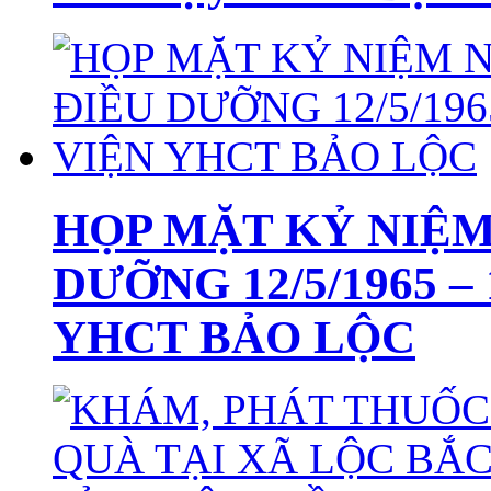
HỌP MẶT KỶ NIỆM
DƯỠNG 12/5/1965 –
YHCT BẢO LỘC