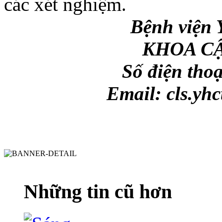
các xét nghiệm.
Bệnh việ
KHOA C
Số điện thoạ
Email:
cls.yh
Những tin cũ hơn