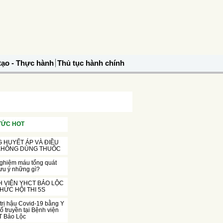
tạo - Thực hành
Thủ tục hành chính
 TỨC HOT
 HUYẾT ÁP VÀ ĐIỀU
 KHÔNG DÙNG THUỐC
nghiệm máu tổng quát
ưu ý những gì?
 VIỆN YHCT BẢO LỘC
HỨC HỘI THI 5S
trị hậu Covid-19 bằng Y
ổ truyền tại Bệnh viện
 Bảo Lộc