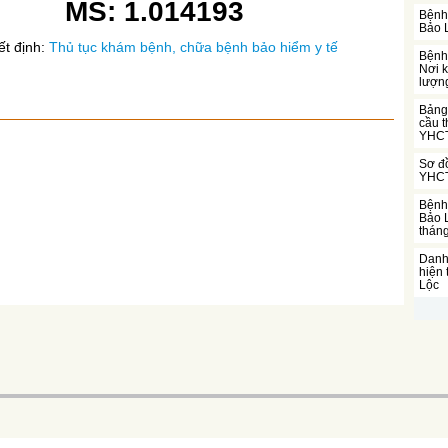
MS: 1.014193
Bệnh 
Bảo 
ết định:
Thủ tục khám bệnh, chữa bệnh bảo hiểm y tế
Bệnh
Nơi 
lượn
Bảng 
cầu t
YHCT
Sơ đồ
YHCT
Bệnh 
Bảo L
thán
Danh 
hiện
Lộc