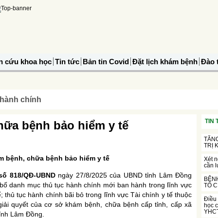
n cứu khoa học
Tin tức
Bản tin Covid
Đặt lịch khám bệnh
Đào 
 hành chính
TIN
hữa bệnh bảo hiểm y tế
TĂNG
TRỊ
m bệnh, chữa bệnh bảo hiểm y tế
Xét 
cần l
 số 818/QĐ-UBND
ngày 27/8/2025 của UBND tỉnh Lâm Đồng
BỆNH
 bố danh mục thủ tục hành chính mới ban hành trong lĩnh vực
TỔ C
; thủ tục hành chính bãi bỏ trong lĩnh vực Tài chính y tế thuộc
Điều 
iải quyết của cơ sở khám bệnh, chữa bệnh cấp tỉnh, cấp xã
học c
YHCT
tỉnh Lâm Đồng.