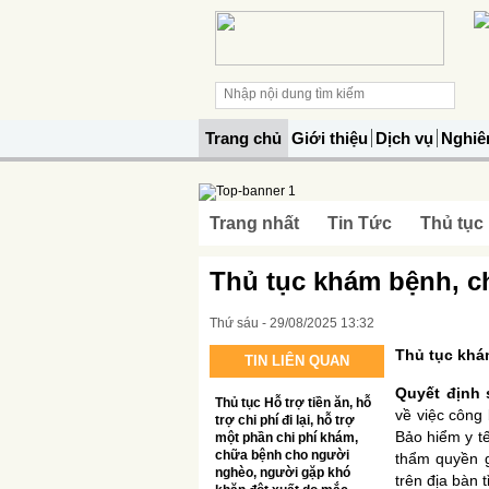
Trang chủ
Giới thiệu
Dịch vụ
Nghiê
Trang nhất
Tin Tức
Thủ tục
Thủ tục khám bệnh, c
Thứ sáu - 29/08/2025 13:32
Thủ tục khá
TIN LIÊN QUAN
Quyết định
Thủ tục Hỗ trợ tiền ăn, hỗ
về việc công
trợ chi phí đi lại, hỗ trợ
Bảo hiểm y tế
một phần chi phí khám,
chữa bệnh cho người
thẩm quyền g
nghèo, người gặp khó
trên địa bàn 