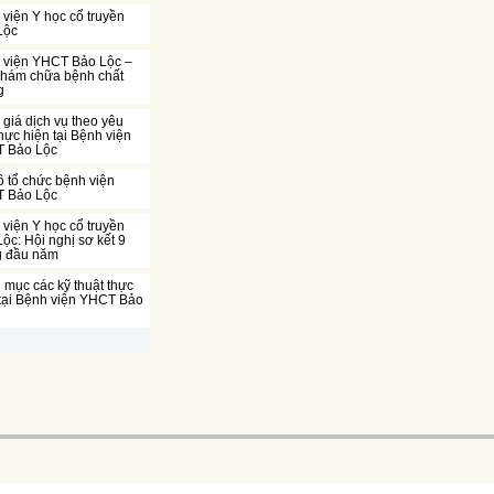
viện Y học cổ truyền
Lộc
 viện YHCT Bảo Lộc –
khám chữa bệnh chất
g
giá dịch vụ theo yêu
hực hiện tại Bệnh viện
 Bảo Lộc
 tổ chức bệnh viện
 Bảo Lộc
viện Y học cổ truyền
ộc: Hội nghị sơ kết 9
g đầu năm
mục các kỹ thuật thực
 tại Bệnh viện YHCT Bảo