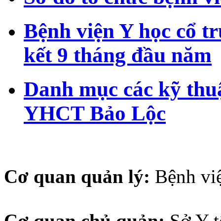
Bệnh viện Y học cổ t
kết 9 tháng đầu năm
Danh mục các kỹ thuậ
YHCT Bảo Lộc
Cơ quan quản lý:
Bệnh vi
Cơ quan chủ quản:
Sở Y 