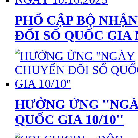
PHỔ CẬP BỘ NHẬN
ĐỔI SỐ QUỐC GIA N
HƯỞNG ỨNG ''NGÀ
QUỐC GIA 10/10''