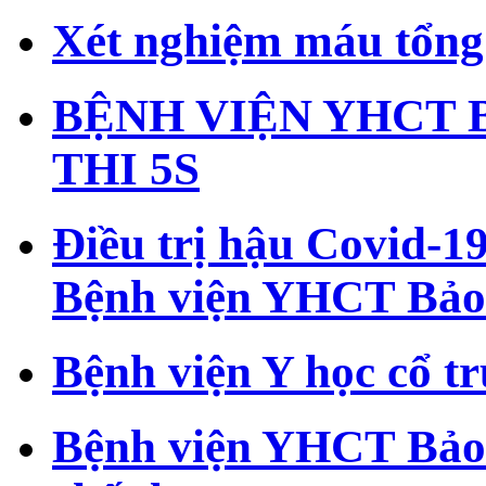
Xét nghiệm máu tổng 
BỆNH VIỆN YHCT 
THI 5S
Điều trị hậu Covid-19
Bệnh viện YHCT Bảo
Bệnh viện Y học cổ t
Bệnh viện YHCT Bảo