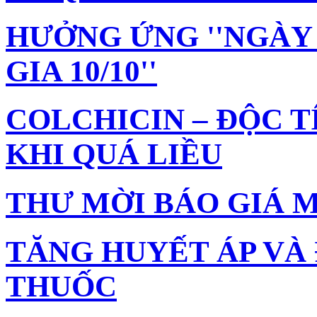
HƯỞNG ỨNG ''NGÀY
GIA 10/10''
COLCHICIN – ĐỘC 
KHI QUÁ LIỀU
THƯ MỜI BÁO GIÁ M
TĂNG HUYẾT ÁP VÀ
THUỐC