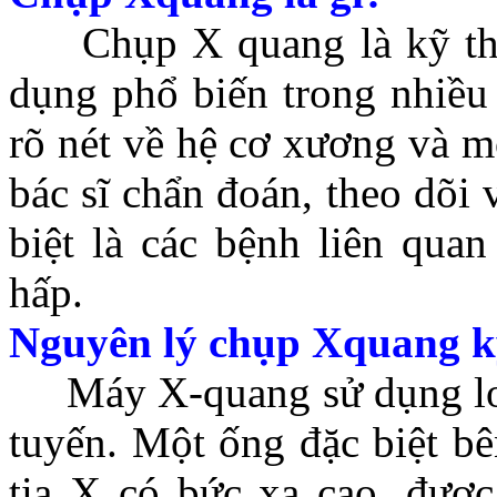
Chụp X quang là kỹ thuậ
dụng phổ biến trong nhiều 
rõ nét về hệ cơ xương và m
bác sĩ chẩn đoán, theo dõi v
biệt là các bệnh liên qua
hấp.
Nguyên lý chụp Xquang kỹ
Máy X-quang sử dụng loại
tuyến. Một ống đặc biệt bê
tia X có bức xạ cao, được