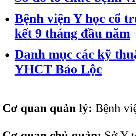
Bệnh viện Y học cổ t
kết 9 tháng đầu năm
Danh mục các kỹ thuậ
YHCT Bảo Lộc
Cơ quan quản lý:
Bệnh vi
Cơ quan chủ quản:
Sở Y 