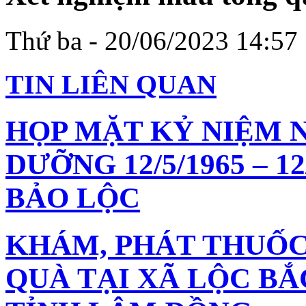
Thứ ba - 20/06/2023 14:57
TIN LIÊN QUAN
HỌP MẶT KỶ NIỆM 
DƯỠNG 12/5/1965 – 1
BẢO LỘC
KHÁM, PHÁT THUỐC
QUÀ TẠI XÃ LỘC BẮ