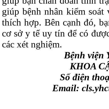
giúp bạn chẩn đoán tình tr
giúp bệnh nhân kiểm soát 
thích hợp. Bên cạnh đó, bạ
cơ sở y tế uy tín để có đượ
các xét nghiệm.
Bệnh việ
KHOA C
Số điện thoạ
Email:
cls.yh