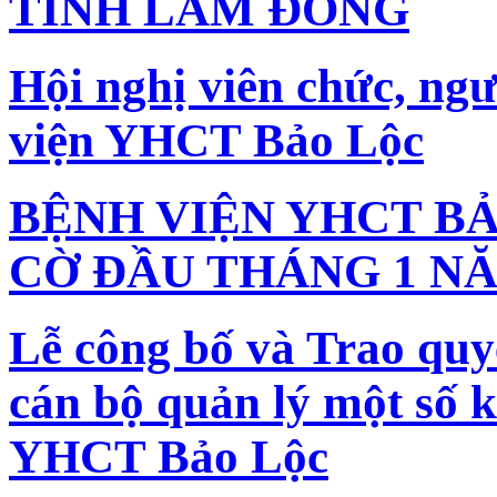
TỈNH LÂM ĐỒNG
Hội nghị viên chức, ng
viện YHCT Bảo Lộc
BỆNH VIỆN YHCT B
CỜ ĐẦU THÁNG 1 NĂ
Lễ công bố và Trao quy
cán bộ quản lý một số 
YHCT Bảo Lộc