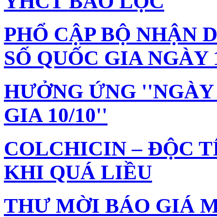
YHCT BẢO LỘC
PHỔ CẬP BỘ NHẬN 
SỐ QUỐC GIA NGÀY 1
HƯỞNG ỨNG ''NGÀY
GIA 10/10''
COLCHICIN – ĐỘC 
KHI QUÁ LIỀU
THƯ MỜI BÁO GIÁ M