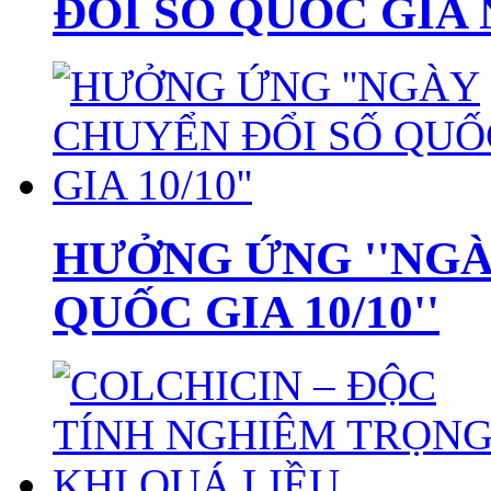
ĐỔI SỐ QUỐC GIA N
HƯỞNG ỨNG ''NGÀ
QUỐC GIA 10/10''