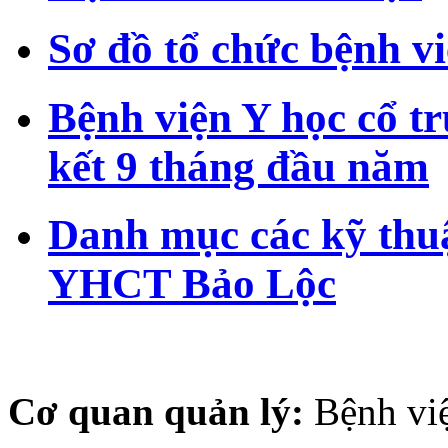
Sơ đồ tổ chức bệnh 
Bệnh viện Y học cổ t
kết 9 tháng đầu năm
Danh mục các kỹ thuậ
YHCT Bảo Lộc
Cơ quan quản lý:
Bệnh vi