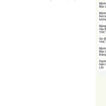
Bệnh 
Bảo 
Bệnh
Nơi 
lượn
Bảng 
cầu t
YHCT
Sơ đồ
YHCT
Bệnh 
Bảo L
thán
Danh 
hiện
Lộc