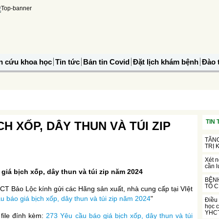
n cứu khoa học
Tin tức
Bản tin Covid
Đặt lịch khám bệnh
Đào 
TIN
H XỐP, DÂY THUN VÀ TÚI ZIP
TĂNG
TRỊ
Xét 
cần l
giá bịch xốp, dây thun và túi zip năm 2024
BỆNH
TỔ C
CT Bảo Lộc kính gửi các Hãng sản xuất, nhà cung cấp tại VIệt
u báo giá bịch xốp, dây thun và túi zip năm 2024
"
Điều 
học c
YHCT
g file đính kèm:
273 Yêu cầu báo giá bịch xốp, dây thun và túi