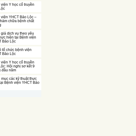
viện Y học cổ truyền
Lộc
 viện YHCT Bảo Lộc –
khám chữa bệnh chất
g
giá dịch vụ theo yêu
hực hiện tại Bệnh viện
 Bảo Lộc
 tổ chức bệnh viện
 Bảo Lộc
viện Y học cổ truyền
ộc: Hội nghị sơ kết 9
g đầu năm
mục các kỹ thuật thực
 tại Bệnh viện YHCT Bảo