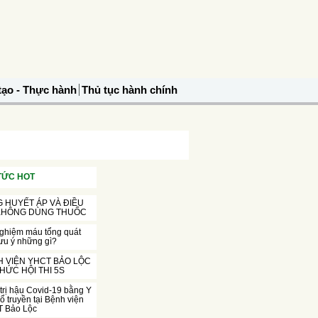
tạo - Thực hành
Thủ tục hành chính
 TỨC HOT
 HUYẾT ÁP VÀ ĐIỀU
 KHÔNG DÙNG THUỐC
nghiệm máu tổng quát
ưu ý những gì?
 VIỆN YHCT BẢO LỘC
HỨC HỘI THI 5S
trị hậu Covid-19 bằng Y
ổ truyền tại Bệnh viện
 Bảo Lộc