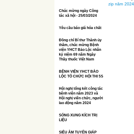
zip năm 2024
Chúc mừng ngày Công
tác xã hội - 25/03/2024
Yêu cầu báo giá hóa chất
Đồng chí Bí thư Thành ủy
thăm, chúc mừng Bệnh
viện YHCT Bảo Lộc nhân
kỷ niệm 69 năm Ngày
Thầy thuốc Việt Nam
BỆNH VIỆN YHCT BẢO
LỘC TỔ CHỨC HỘI THI 5S
Hội nghị tổng kết công tác
bệnh viện năm 2023 và
Hội nghị viên chức, người
lao động năm 2024
SÓNG XUNG KÍCH TRỊ
LIỆU
SIÊU ÂM TUYẾN GIÁP